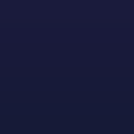
云计算
通过网络提供计算资源和数据存储服务