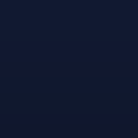
与创新。
新闻中心
技术支持
企业简介
申请新博2注册账号